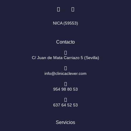
I
F
n
a
s
c
t
e
NICA (59553)
a
b
g
o
r
o
Contacto
a
k
m
-
f
C/ Juan de Mata Carriazo 5 (Sevilla)
info@clinicaclever.com
954 98 80 53
637 64 52 53
Servicios